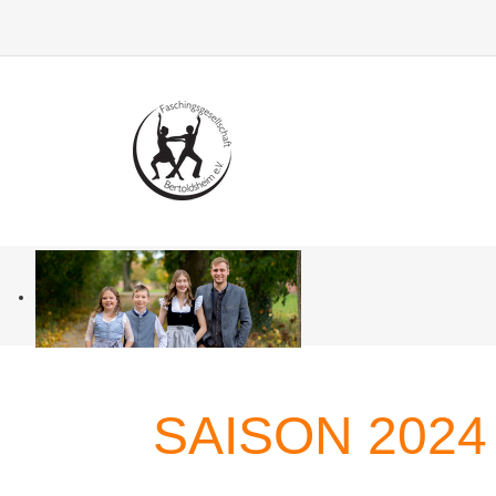
SAISON 2024